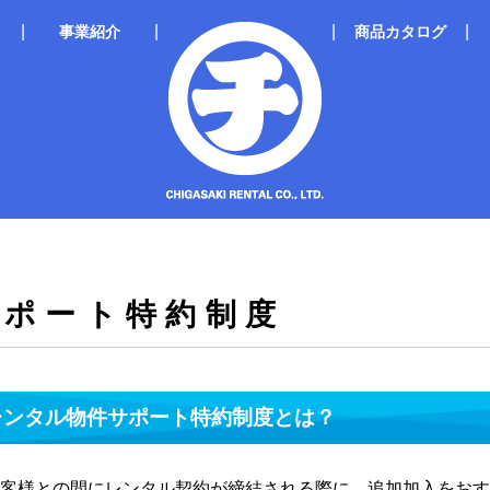
|
|
|
|
事業紹介
商品カタログ
レンタルのメリット
新
手続きの流れ
キ
チガレンTopics！
ンロード
基本方針
サポート特約制度
レンタル物件サポート特約制度とは？
客様との間にレンタル契約が締結される際に、追加加入をおす