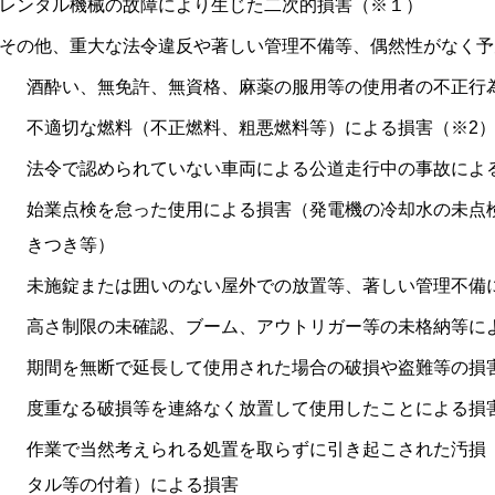
レンタル機械の故障により生じた二次的損害（※１）
その他、重大な法令違反や著しい管理不備等、偶然性がなく予
酒酔い、無免許、無資格、麻薬の服用等の使用者の不正行
不適切な燃料（不正燃料、粗悪燃料等）による損害（※2
法令で認められていない車両による公道走行中の事故によ
始業点検を怠った使用による損害（発電機の冷却水の未点
きつき等）
未施錠または囲いのない屋外での放置等、著しい管理不備
高さ制限の未確認、ブーム、アウトリガー等の未格納等に
期間を無断で延長して使用された場合の破損や盗難等の損
度重なる破損等を連絡なく放置して使用したことによる損
作業で当然考えられる処置を取らずに引き起こされた汚損
タル等の付着）による損害