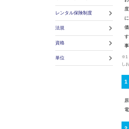
度
レンタル保険制度
に
価
法規
す
資格
事
※1
単位
し
原
電