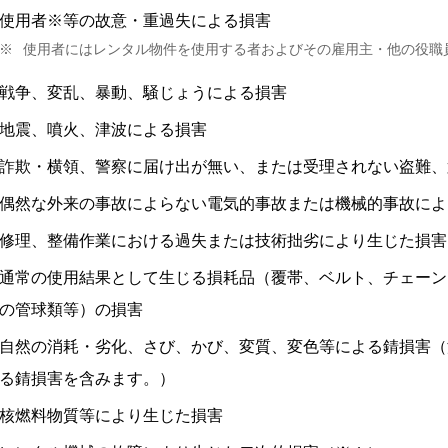
使用者※等の故意・重過失による損害
※
使用者にはレンタル物件を使用する者およびその雇用主・他の役職
戦争、変乱、暴動、騒じょうによる損害
地震、噴火、津波による損害
詐欺・横領、警察に届け出が無い、または受理されない盗難、
偶然な外来の事故によらない電気的事故または機械的事故によ
修理、整備作業における過失または技術拙劣により生じた損害
通常の使用結果として生じる損耗品（覆帯、ベルト、チェーン
の管球類等）の損害
自然の消耗・劣化、さび、かび、変質、変色等による錆損害（
る錆損害を含みます。）
核燃料物質等により生じた損害