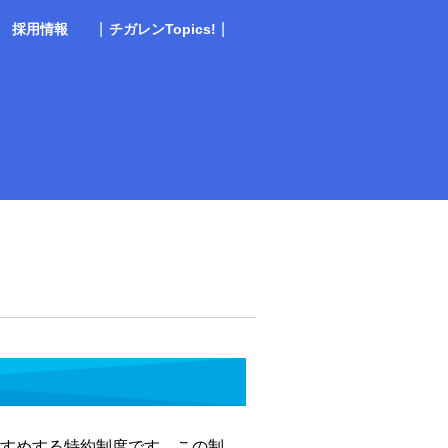
|
|
採用情報
チガレンTopics!
卒採用
ャリア採用
すめする特約制度です。この制