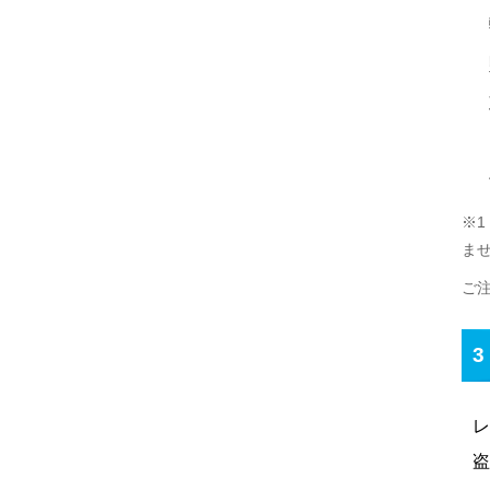
※1
ま
ご
レ
盗