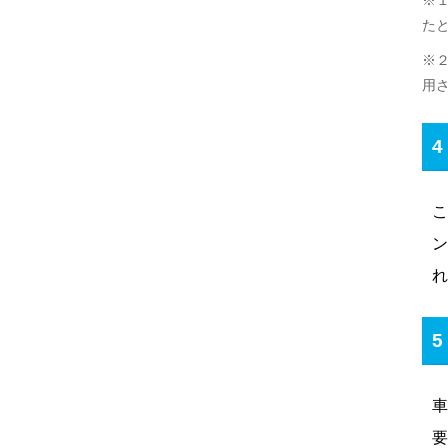
※
た
※
用
こ
ン
れ
車
要